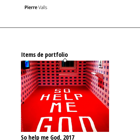
Items de portfolio
So help me God, 2017