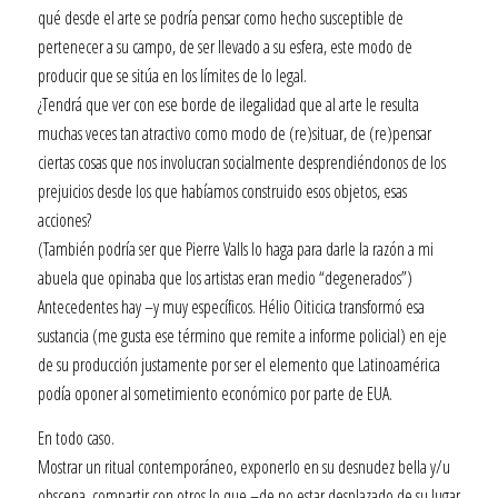
qué desde el arte se podría pensar como hecho susceptible de
pertenecer a su campo, de ser llevado a su esfera, este modo de
producir que se sitúa en los límites de lo legal.
¿Tendrá que ver con ese borde de ilegalidad que al arte le resulta
muchas veces tan atractivo como modo de (re)situar, de (re)pensar
ciertas cosas que nos involucran socialmente desprendiéndonos de los
prejuicios desde los que habíamos construido esos objetos, esas
acciones?
(También podría ser que Pierre Valls lo haga para darle la razón a mi
abuela que opinaba que los artistas eran medio “degenerados”)
Antecedentes hay –y muy específicos. Hélio Oiticica transformó esa
sustancia (me gusta ese término que remite a informe policial) en eje
de su producción justamente por ser el elemento que Latinoamérica
podía oponer al sometimiento económico por parte de EUA.
En todo caso.
Mostrar un ritual contemporáneo, exponerlo en su desnudez bella y/u
obscena, compartir con otros lo que –de no estar desplazado de su lugar