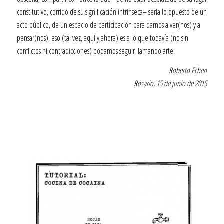
constitutivo, corrido de su significación intrínseca– sería lo opuesto de un
acto público, de un espacio de participación para darnos a ver(nos) y a
pensar(nos), eso (tal vez, aquí y ahora) es a lo que todavía (no sin
conflictos ni contradicciones) podamos seguir llamando arte.
Roberto Echen
Rosario, 15 de junio de 2015