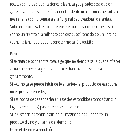
recetas de libros o publicaciones o las haya googleado; cosa que en
general se ha pensado históricamente (desde una historia que todavía
nos retiene) como contraria a la “originalidad creadora” del artista.
Sólo unas noches atrás (para celebrar el cumpleaños de mi esposa)
cociné un “risotto alla milanese con ossobuco” tomado de un libro de
cocina italiana, que debo reconocer me salió exquisito.
Pero.
Si se trata de cocinar otra cosa, algo que no siempre se le puede ofrecer
a cualquier persona y que tampoco es habitual que se ofrezca
gratuitamente.
Si –como ya se puede intuir de lo anterior– el producto de esa cocina
no es precisamente legal.
Si esa cocina debe ser hecha en espacios escondidos (como sótanos o
lugares recónditos) para que no sea descubierta.
Si la sustancia obtenida oscila en el imaginario popular entre un
producto divino y un arma del demonio.
Entre el deseo y la repulsión.