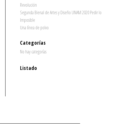
Revolución
Segunda Bienal de Artes y Diseño UNAM 2020 Pedir lo
Imposible
Una línea de polvo
Categorías
No hay categorías
Listado