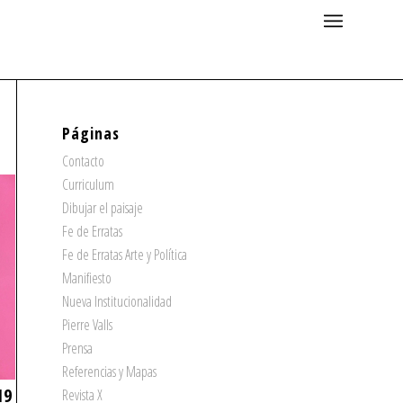
Páginas
Contacto
Curriculum
Dibujar el paisaje
Fe de Erratas
Fe de Erratas Arte y Política
Manifiesto
Nueva Institucionalidad
Pierre Valls
Prensa
Referencias y Mapas
19
Revista X